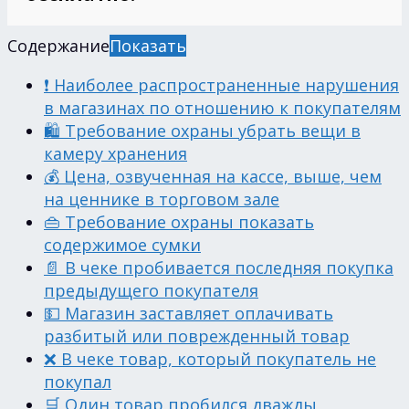
Содержание
Показать
❗ Наиболее распространенные нарушения
в магазинах по отношению к покупателям
🛍 Требование охраны убрать вещи в
камеру хранения
💰 Цена, озвученная на кассе, выше, чем
на ценнике в торговом зале
👜 Требование охраны показать
содержимое сумки
📄 В чеке пробивается последняя покупка
предыдущего покупателя
💵 Магазин заставляет оплачивать
разбитый или поврежденный товар
❌ В чеке товар, который покупатель не
покупал
🛒 Один товар пробился дважды