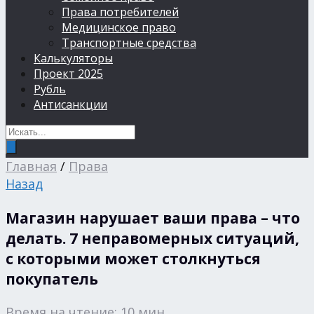
Права потребителей
Медицинское право
Транспортные средства
Калькуляторы
Проект 2025
Рубль
Антисанкции
Главная
/
Права
Назад
Магазин нарушает ваши права – что
делать. 7 неправомерных ситуаций,
с которыми может столкнуться
покупатель
Время на чтение: 10 мин