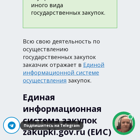
иного вида
государственных закупок.
Всю свою деятельность по
осуществлению
государственных закупок
заказчик отражает в
Единой
информационной системе
осуществления
закупок.
Единая
информационная
система закупок
Подпишитесь на Telegram
zakupki.gov.ru (ЕИС)