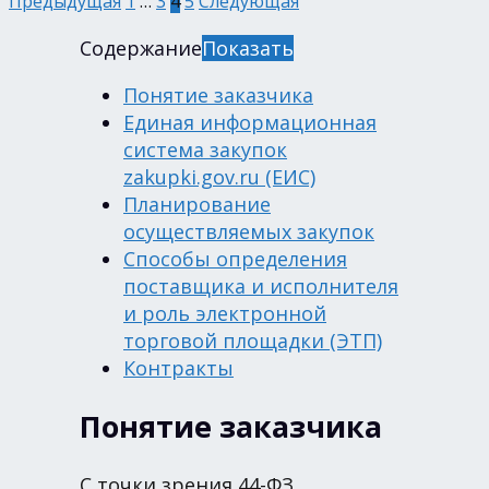
Предыдущая
1
…
3
4
5
Следующая
Содержание
Показать
Понятие заказчика
Единая информационная
система закупок
zakupki.gov.ru (ЕИС)
Планирование
осуществляемых закупок
Способы определения
поставщика и исполнителя
и роль электронной
торговой площадки (ЭТП)
Контракты
Понятие заказчика
С точки зрения 44-ФЗ