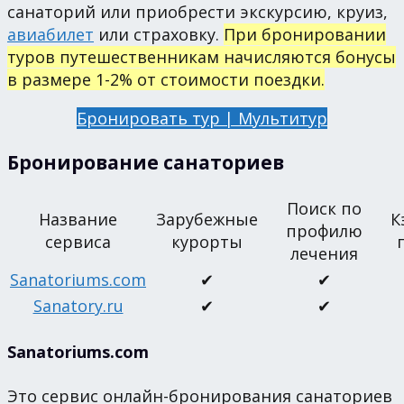
санаторий или приобрести экскурсию, круиз,
авиабилет
или страховку.
При бронировании
туров путешественникам начисляются бонусы
в размере 1-2% от стоимости поездки.
Бронировать тур | Мультитур
Бронирование санаториев
Поиск по
Название
Зарубежные
К
профилю
сервиса
курорты
лечения
Sanatoriums.com
✔
✔
Sanatory.ru
✔
✔
Sanatoriums.com
Это сервис онлайн-бронирования санаториев