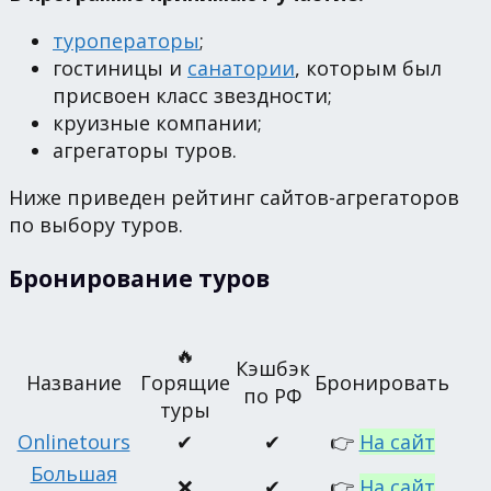
туроператоры
;
гостиницы и
санатории
, которым был
присвоен класс звездности;
круизные компании;
агрегаторы туров.
Ниже приведен рейтинг сайтов-агрегаторов
по выбору туров.
Бронирование туров
🔥
Кэшбэк
Название
Горящие
Бронировать
по РФ
туры
Onlinetours
✔
✔
👉
На сайт
Большая
❌
✔
👉
На сайт