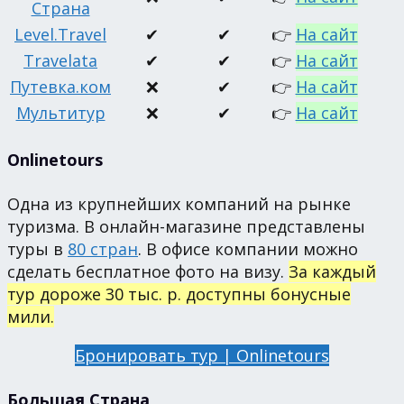
Страна
Level.Travel
✔
✔
👉
На сайт
Travelata
✔
✔
👉
На сайт
Путевка.ком
❌
✔
👉
На сайт
Мультитур
❌
✔
👉
На сайт
Onlinetours
Одна из крупнейших компаний на рынке
туризма. В онлайн-магазине представлены
туры в
80 стран
. В офисе компании можно
сделать бесплатное фото на визу.
За каждый
тур дороже 30 тыс. р. доступны бонусные
мили.
Бронировать тур | Onlinetours
Большая Страна