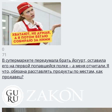
0
71
В супермаркете передумала брать йогурт, оставила
его на первой попавшейся полке – а меня отчитали. Я
что, обязана расставлять продукты по местам, как
продавец?