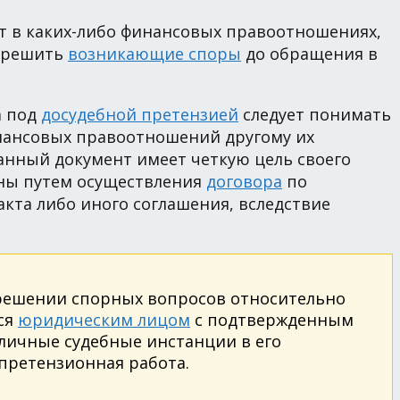
т в каких-либо финансовых правоотношениях,
е решить
возникающие споры
до обращения в
а под
досудебной претензией
следует понимать
нансовых правоотношений другому их
анный документ имеет четкую цель своего
аны путем осуществления
договора
по
та либо иного соглашения, вследствие
азрешении спорных вопросов относительно
ся
юридическим лицом
с подтвержденным
зличные судебные инстанции в его
 претензионная работа.