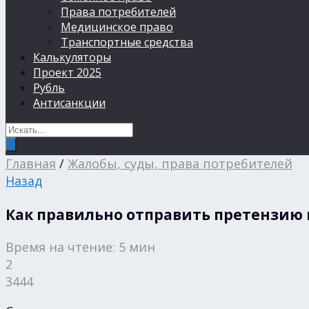
Права потребителей
Медицинское право
Транспортные средства
Калькуляторы
Проект 2025
Рубль
Антисанкции
Главная
/
Жалобы, суды, права потребителей
Назад
Как правильно отправить претензию 
Время на чтение: 5 мин
2
3444