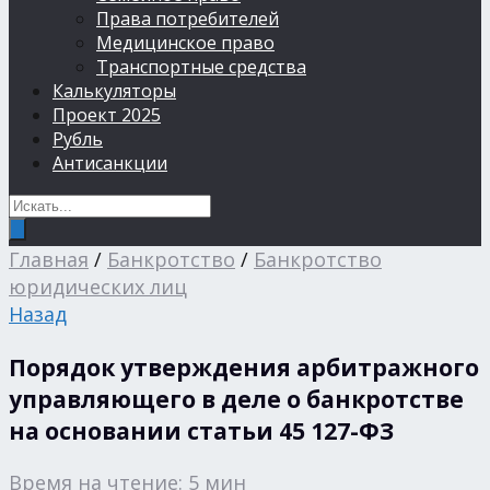
Права потребителей
Медицинское право
Транспортные средства
Калькуляторы
Проект 2025
Рубль
Антисанкции
Главная
/
Банкротство
/
Банкротство
юридических лиц
Назад
Порядок утверждения арбитражного
управляющего в деле о банкротстве
на основании статьи 45 127-ФЗ
Время на чтение: 5 мин