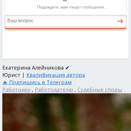
Екатерина Алейникова ✔
Юрист |
Квалификация автора
🔥 Подпишись в Телеграм
Работнику
,
Работодателю
,
Судебные споры