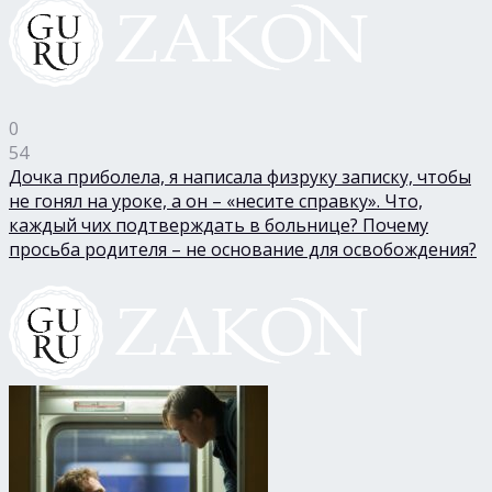
0
54
Дочка приболела, я написала физруку записку, чтобы
не гонял на уроке, а он – «несите справку». Что,
каждый чих подтверждать в больнице? Почему
просьба родителя – не основание для освобождения?