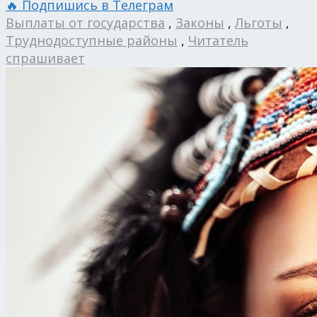
🔥 Подпишись в Телеграм
Выплаты от государства
,
Законы
,
Льготы
,
Труднодоступные районы
,
Читатель
спрашивает