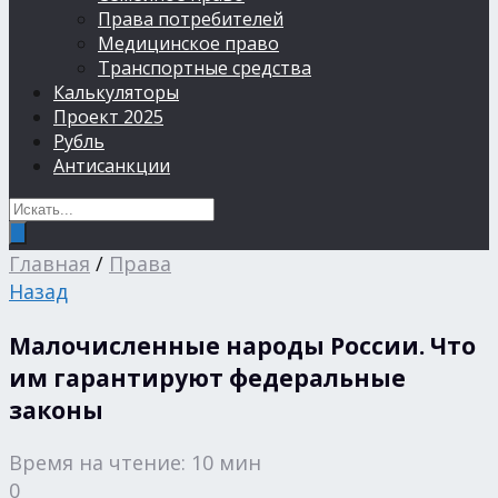
Права потребителей
Медицинское право
Транспортные средства
Калькуляторы
Проект 2025
Рубль
Антисанкции
Главная
/
Права
Назад
Малочисленные народы России. Что
им гарантируют федеральные
законы
Время на чтение: 10 мин
0