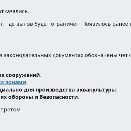
тказались.
, где вылов будет ограничен. Появилось ранее
 в законодательных документах обозначены четк
их сооружений
.
и зонами
.
ециально для производства аквакультуры
.
лях обороны и безопасности
.
апретом: