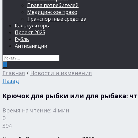
Права потребителей
Медицинское право
Транспортные средства
Калькуляторы
Проект 2025
Рубль
Антисанкции
Главная
/
Новости и изменения
Назад
Крючок для рыбки или для рыбака: чт
Время на чтение: 4 мин
0
394