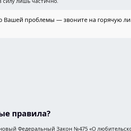
в силу лишь частично.
о Вашей проблемы — звоните на горячую л
вые правила?
л новый Федеральный Закон №475 «О любительск