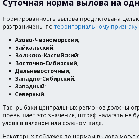
Суточная норма вылова на од
Нормированность вылова продиктована целью
разграничены по
территориальному признаку
Азово-Черноморский
;
Байкальский
;
Волжско-Каспийский
;
Восточно-Сибирский
;
Дальневосточный
;
Западно-Сибирский
;
Западный
;
Северный
.
Так, рыбаки центральных регионов должны огр
превышает это значение, штраф налагать не бу
улова в вяленом или соленом виде.
Некоторых поблажек по нормам вылова могут о