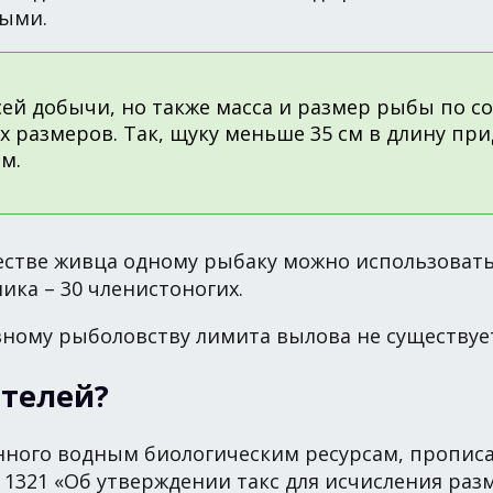
ными.
ей добычи, но также масса и размер рыбы по со
х размеров. Так, щуку меньше 35 см в длину пр
см.
естве живца одному рыбаку можно использовать
ника – 30 членистоногих.
вному рыболовству лимита вылова не существуе
ителей?
енного водным биологическим ресурсам, пропис
№ 1321 «Об утверждении такс для исчисления р