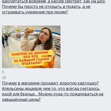
рассчитаться вовремя, а кассир смотрит, как на шоу.
Почему бы просто не открыть и подать, а не
устраивать унижения при людях?
0
45
Почему в магазине продают дорогую картошку?
Апельсины дешевле чем то, что всегда считалось
едой для бедных… Можно куда-то пожаловаться на
завышенные цены?