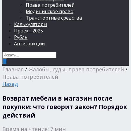
Права потребителей
Медицинское право
Транспортные средства
Калькуляторы
Проект 2025
Рубль
Антисанкции
Главная
/
Жалобы, суды, права потребителей
/
Права потребителей
Назад
Возврат мебели в магазин после
покупки: что говорит закон? Порядок
действий
Время на чтение: 7 мин