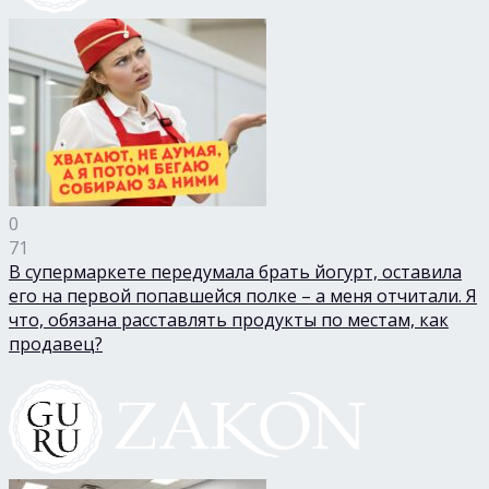
0
71
В супермаркете передумала брать йогурт, оставила
его на первой попавшейся полке – а меня отчитали. Я
что, обязана расставлять продукты по местам, как
продавец?