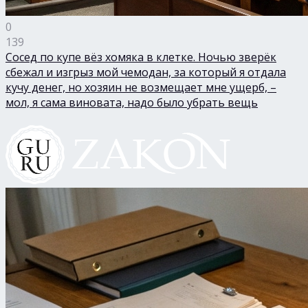
0
139
Сосед по купе вёз хомяка в клетке. Ночью зверёк
сбежал и изгрыз мой чемодан, за который я отдала
кучу денег, но хозяин не возмещает мне ущерб, –
мол, я сама виновата, надо было убрать вещь