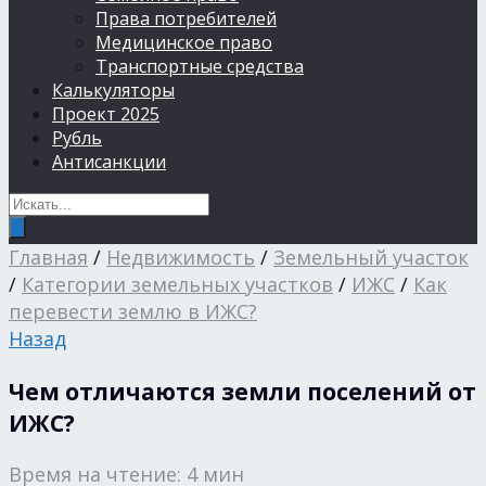
Права потребителей
Медицинское право
Транспортные средства
Калькуляторы
Проект 2025
Рубль
Антисанкции
Главная
/
Недвижимость
/
Земельный участок
/
Категории земельных участков
/
ИЖС
/
Как
перевести землю в ИЖС?
Назад
Чем отличаются земли поселений от
ИЖС?
Время на чтение: 4 мин