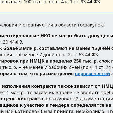
ышает 100 тыс. р. по п. 4 ч. 1 ст. 93 44-ФЗ.
словия и ограничения в области госзакупок:
риентированные НКО не могут быть допущены 
. 30 44-ФЗ.
 более 3 млн р. составляют не менее 15 дней
ния – не менее 7 дней по ч. 2 ст. 63 44-ФЗ.
ировок при НМЦК в пределах 250 тыс. р. срок 
0 тыс. р. – не менее 7 рабочих дней (по ч. 1 ст. 74 
норма о том, что рассмотрение
первых частей
з
и исполнения контракта также зависит от НМ
т 1 млн р., то заказчик вправе не вводить треб
т цены контракта
по закупочной документации
вщиков к участию в тендере определяется на 
ний или котировок была принята, необходимо, ч