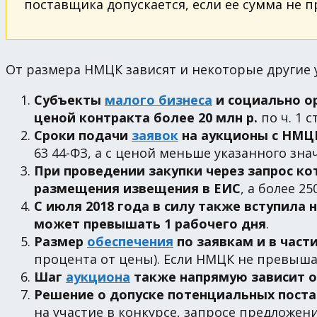
поставщика допускается, если ее сумма не прев
От размера НМЦК зависят и некоторые другие у
Субъекты
малого бизнеса
и социально о
ценой контракта более 20 млн р.
по ч. 1 ст
Сроки подачи
заявок
на аукционы с НМЦК
63 44-ФЗ, а с ценой меньше указанного значе
При проведении закупки через запрос кот
размещения извещения в ЕИС
, а более 25
С июля 2018 года в силу также вступила 
может превышать 1 рабочего дня
.
Размер
обеспечения
по заявкам и в част
процента от цены). Если НМЦК не превышае
Шаг
аукциона
также напрямую зависит о
Решение о допуске потенциальных поста
на участие в конкурсе, запросе предложе