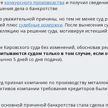
те
конкурсного производства
и получил сведени
шения дела о банкротстве.
з уважительной причины, но тем не менее суд р
лей плюс
судебные издержки
. После вынесения с
пелляцию на решение суда, мотивируя истекший 
е Кировского суда без изменений, обосновав р
читываются судом только в том случае, если о
ычно 5 дней со дня подачи).
суд признал компанию по производству металло
 активов компании требования кредиторов были
то основной причиной банкротства стала сделка