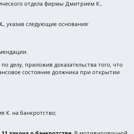
ического отдела фирмы Дмитрием К.,
К.
, указав следующие основания:
мендации.
 по делу, приложив доказательства того, что
ансовое состояние должника при открытии
 К. на банкротство;
.11 закона о банкротстве
. В мотивировочной