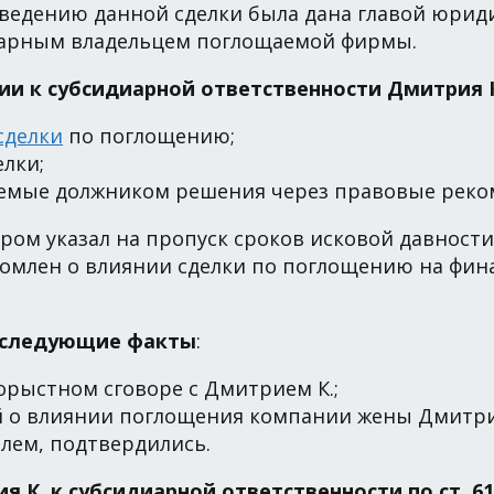
оведению данной сделки была дана главой юрид
циарным владельцем поглощаемой фирмы.
ии к субсидиарной ответственности Дмитрия 
сделки
по поглощению;
лки;
емые должником решения через правовые реко
ром указал на пропуск сроков исковой давности
домлен о влиянии сделки по поглощению на фин
л следующие факты
:
орыстном сговоре с Дмитрием К.;
й о влиянии поглощения компании жены Дмитрия
лем, подтвердились.
 К. к субсидиарной ответственности по ст. 61