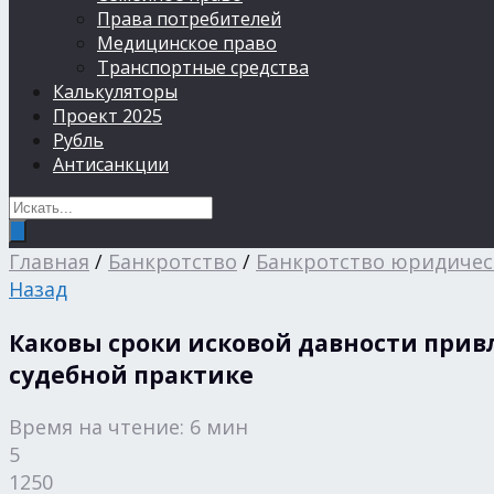
Права потребителей
Медицинское право
Транспортные средства
Калькуляторы
Проект 2025
Рубль
Антисанкции
Главная
/
Банкротство
/
Банкротство юридичес
Назад
Каковы сроки исковой давности привл
судебной практике
Время на чтение: 6 мин
5
1250