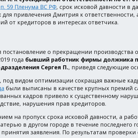
о
п. 59 Пленума ВС РФ
, срок исковой давности в д
для привлечения Дмитрия к ответственности, а
ий от кредиторов в интересах ответчика.
л постановление о прекращении производства о 
2019 года
бывший работник фирмы должника по
одразделения Сергея П.
, приведя следующие ос
е, под видом оптимизации сокращая важные кад
да
были выписаны в качестве крупных премий с
анных кадров привело к существенному наруше
едствие, нарушения прав кредиторов.
анием на пропуск срока исковой давности, а раб
терью в другом городе в течение последнего го
 принятия заявления. По результатам проверки 