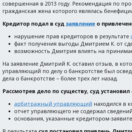
совершенная в 2013 году. Рекомендация по пр
гражданская жена которого являлась бенефи
Кредитор подал в суд
заявление
о привлечен
нарушение прав кредиторов в результате
факт получения выгоды Дмитрием К. от сде
возможность Дмитрия влиять на принима
На заявление Дмитрий К. оставил отзыв, в кото
управляющий по делу о банкротстве был осве
дела о банкротстве – более трех лет назад.
Рассмотрев дело по существу, суд установи
арбитражный управляющий
находился в к
отчет управляющего не содержал сведени
основания, указанные кредитором-заявите
В результате
суд постановил привлечь Дмитрия