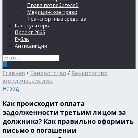
Права потребителей
Медицинское право
Транспортные средства
Калькуляторы
Проект 2025
Рубль
Антисанкции
Главная
/
Банкротство
/
Банкротство
юридических лиц
Назад
Как происходит оплата
задолженности третьим лицом за
должника? Как правильно оформить
письмо о погашении