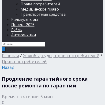
Права потребителей
Медицинское право
Транспортные средства
Калькуляторы
Проект 2025
Рубль
Антисанкции
Главная
/
Жалобы, суды, права потребителей
/
Права потребителей
Назад
Продление гарантийного срока
после ремонта по гарантии
Время на чтение: 5 мин
0