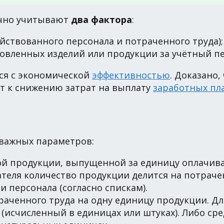
ычно учитывают
два фактора
:
йствованного персонала и потраченного труда);
товленных изделий или продукции за учётный пе
ся с экономической
эффективностью
. Доказано
т к снижению затрат на выплату
заработных пл
 важных параметров:
ой продукции, выпущенной за единицу оплачива
ателя количество продукции делится на потрач
и персонала (согласно спискам).
траченного труда на одну единицу продукции. Д
(исчисленный в единицах или штуках). Либо ср