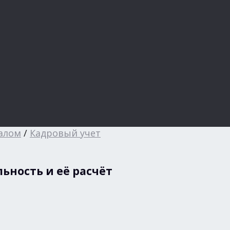
алом
/
Кадровый учет
ьность и её расчёт