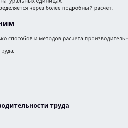
 натуральных единицах.
еделяется через более подробный расчёт.
 ним
олько способов и методов расчета производител
руда;
водительности труда