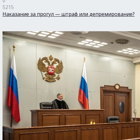
0
5215
Наказание за прогул — штраф или депремирование?