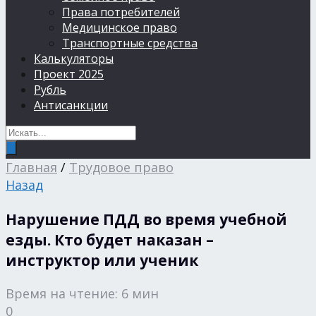
Права потребителей
Медицинское право
Транспортные средства
Калькуляторы
Проект 2025
Рубль
Антисанкции
Главная
/
Трудовое право
Назад
Нарушение ПДД во время учебной
езды. Кто будет наказан –
инструктор или ученик
Время на чтение: 6 мин
0