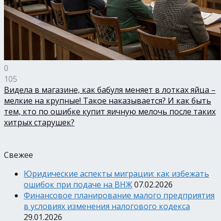
0
105
Видела в магазине, как бабуля меняет в лотках яйца –
мелкие на крупные! Такое наказывается? И как быть
тем, кто по ошибке купит яичную мелочь после таких
хитрых старушек?
Свежее
Юридические аспекты миграции: как избежать
ошибок при подаче на ВНЖ
07.02.2026
Финансовое планирование малого предприятия
в условиях изменения налогового кодекса
29.01.2026