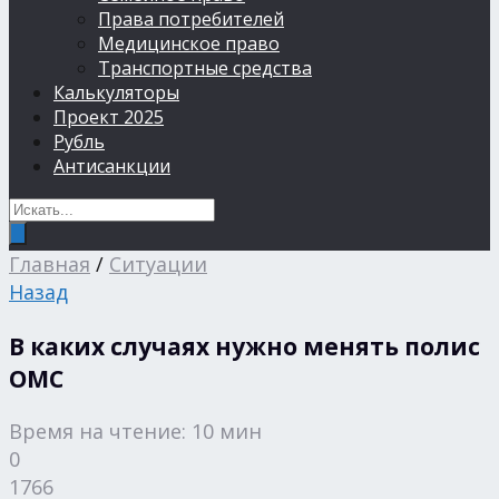
Права потребителей
Медицинское право
Транспортные средства
Калькуляторы
Проект 2025
Рубль
Антисанкции
Главная
/
Ситуации
Назад
В каких случаях нужно менять полис
ОМС
Время на чтение: 10 мин
0
1766