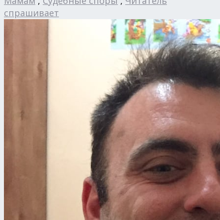
Мамам
,
Судебные споры
,
Читатель
спрашивает