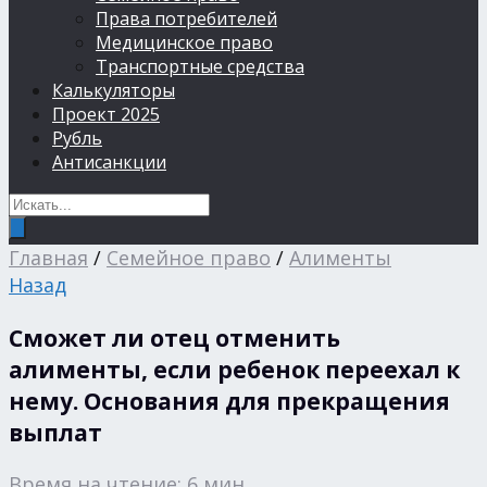
Права потребителей
Медицинское право
Транспортные средства
Калькуляторы
Проект 2025
Рубль
Антисанкции
Главная
/
Семейное право
/
Алименты
Назад
Сможет ли отец отменить
алименты, если ребенок переехал к
нему. Основания для прекращения
выплат
Время на чтение: 6 мин