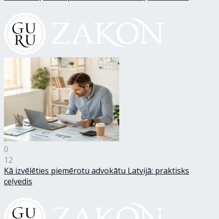
0
12
Kā izvēlēties piemērotu advokātu Latvijā: praktisks
ceļvedis