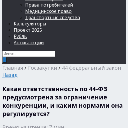
Права потребителей
Медицинское право
Транспортные средства
Калькуляторы
Проект 2025
Рубль
Антисанкции
Главная
/
Госзакупки
/
44 федеральный закон
Назад
Какая ответственность по 44-ФЗ
предусмотрена за ограничение
конкуренции, и каким нормами она
регулируется?
Время на чтение: 7 мин