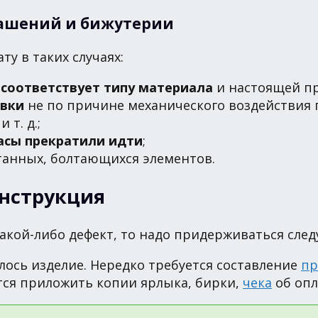
рашений и бижутерии
у в таких случаях:
е соответствует типу материала
и настоящей пр
авки
не по причине механического воздействия 
и т. д.;
асы прекратили идти
;
танных, болтающихся элементов.
инструкция
акой-либо дефект, то надо придерживаться сле
алось изделие. Нередко требуется составление
пр
тся приложить копии ярлыка, бирки,
чека
об опл