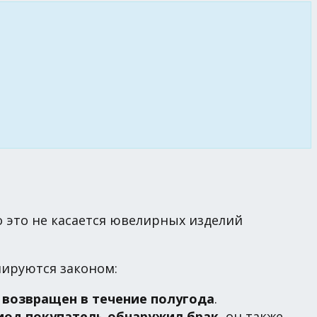
о это не касается ювелирных изделий
лируются законом:
 возвращен в течение полугода
.
риод покупатель обнаружил брак
, он также