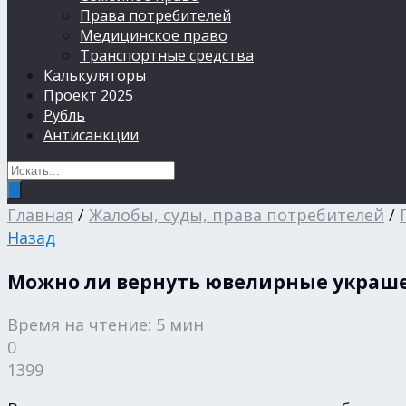
Права потребителей
Медицинское право
Транспортные средства
Калькуляторы
Проект 2025
Рубль
Антисанкции
Главная
/
Жалобы, суды, права потребителей
/
Назад
Можно ли вернуть ювелирные украшен
Время на чтение: 5 мин
0
1399