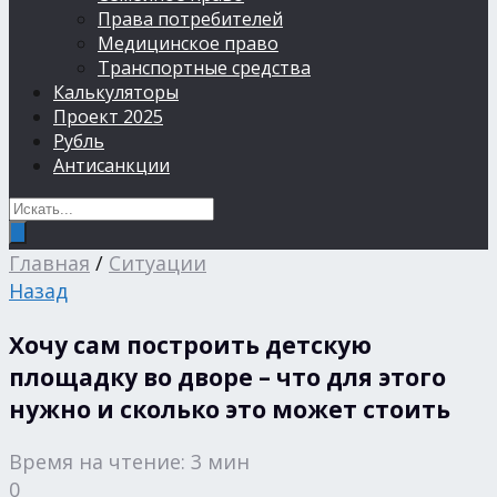
Права потребителей
Медицинское право
Транспортные средства
Калькуляторы
Проект 2025
Рубль
Антисанкции
Главная
/
Ситуации
Назад
Хочу сам построить детскую
площадку во дворе – что для этого
нужно и сколько это может стоить
Время на чтение: 3 мин
0