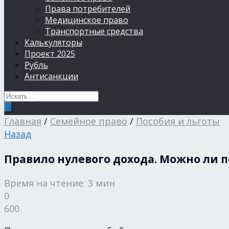
Права потребителей
Медицинское право
Транспортные средства
Калькуляторы
Проект 2025
Рубль
Антисанкции
Главная
/
Семейное право
/
Пособия и льготы
Назад
Правило нулевого дохода. Можно ли п
Время на чтение: 3 мин
0
600