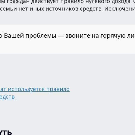
 граждан действует правило нулевого дохода. О
го семьи нет иных источников средств. Исключе
о Вашей проблемы — звоните на горячую л
ат используется правило
едств
уть