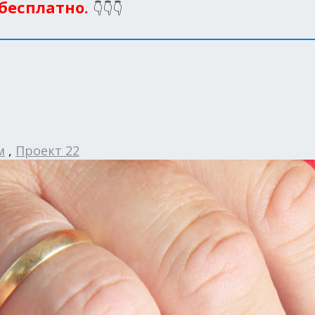
 бесплатно.
👇👇👇
м
,
Проект 22