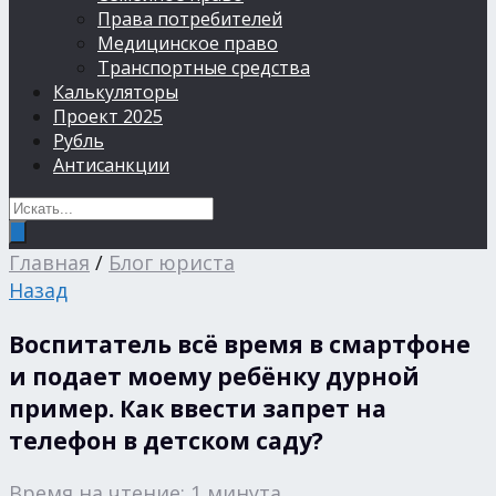
Права потребителей
Медицинское право
Транспортные средства
Калькуляторы
Проект 2025
Рубль
Антисанкции
Главная
/
Блог юриста
Назад
Воспитатель всё время в смартфоне
и подает моему ребёнку дурной
пример. Как ввести запрет на
телефон в детском саду?
Время на чтение: 1 минута