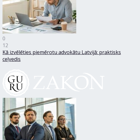
0
12
Kā izvēlēties piemērotu advokātu Latvijā: praktisks
ceļvedis