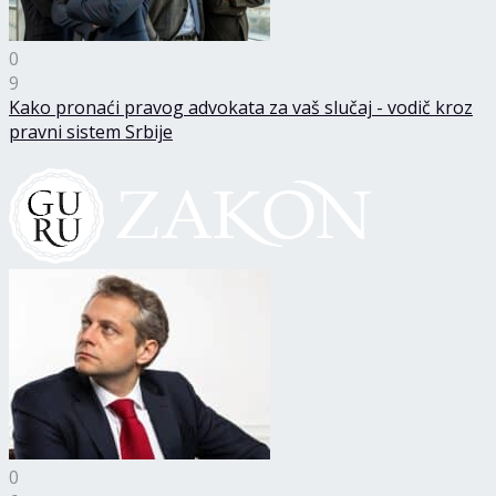
0
9
Kako pronaći pravog advokata za vaš slučaj - vodič kroz
pravni sistem Srbije
0