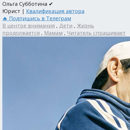
Ольга Субботина ✔
Юрист |
Квалификация автора
🔥 Подпишись в Телеграм
В центре внимания
,
Дети
,
Жизнь
продолжается
,
Мамам
,
Читатель спрашивает