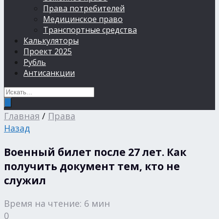
Права потребителей
Медицинское право
Транспортные средства
Калькуляторы
Проект 2025
Рубль
Антисанкции
Главная
/
Права
Назад
Военный билет после 27 лет. Как
получить документ тем, кто не
служил
Время на чтение: 6 мин
0