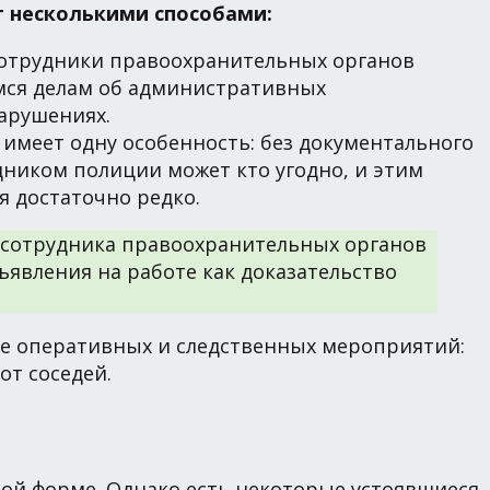
т несколькими способами:
сотрудники правоохранительных органов
мся делам об административных
арушениях.
о имеет одну особенность: без документального
дником полиции может кто угодно, и этим
 достаточно редко.
т сотрудника правоохранительных органов
явления на работе как доказательство
оде оперативных и следственных мероприятий:
от соседей.
ной форме. Однако есть некоторые устоявшиеся