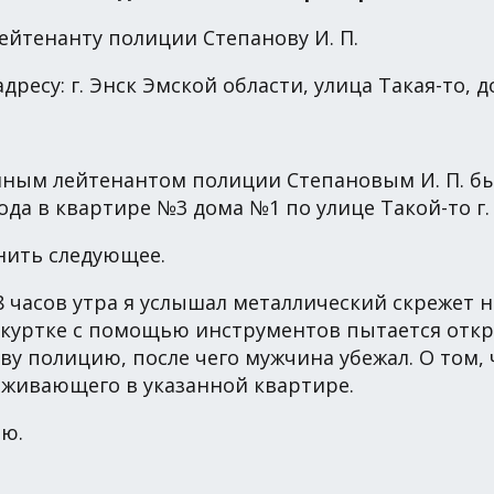
ейтенанту полиции Степанову И. П.
су: г. Энск Эмской области, улица Такая-то, до
енным лейтенантом полиции Степановым И. П. 
да в квартире №3 дома №1 по улице Такой-то г. 
нить следующее.
 8 часов утра я услышал металлический скрежет н
 куртке с помощью инструментов пытается откр
у полицию, после чего мужчина убежал. О том, ч
роживающего в указанной квартире.
аю.