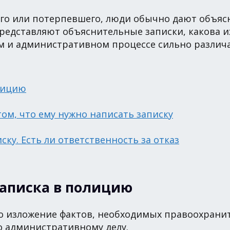
го или потерпевшего, люди обычно дают объясн
представляют объяснительные записки, какова их
ом и административном процессе сильно различа
олицию
 том, что ему нужно написать записку
иску. Есть ли ответственность за отказ
записка в полицию
то изложение фактов, необходимых правоохрани
о административному делу.