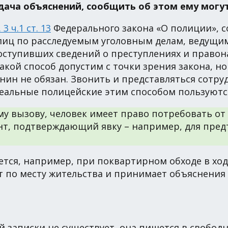
 дача объяснений, сообщить об этом ему могу
. 3 ч.1 ст. 13
Федерального закона «О полиции», 
лиц по расследуемым уголовным делам, ведущи
оступивших сведений о преступлениях и правон
Такой способ допустим с точки зрения закона, н
нин не обязан. Звонить и представляться сотру
еальные полицейские этим способом пользуются
у вызову, человек имеет право потребовать о
нт, подтверждающий явку – например, для предъ
уется, например, при поквартирном обходе в х
 по месту жительства и принимает объяснения 
 записки не существует, она пишется в свобод