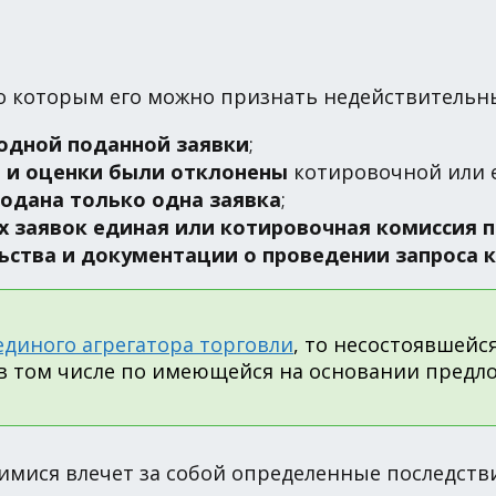
о которым его можно признать недействительн
 одной поданной заявки
;
я и оценки были отклонены
котировочной или 
подана только одна заявка
;
х заявок единая или котировочная комиссия
ства и документации о проведении запроса к
единого агрегатора торговли
, то несостоявшейся
 в том числе по имеющейся на основании предло
мися влечет за собой определенные последствия