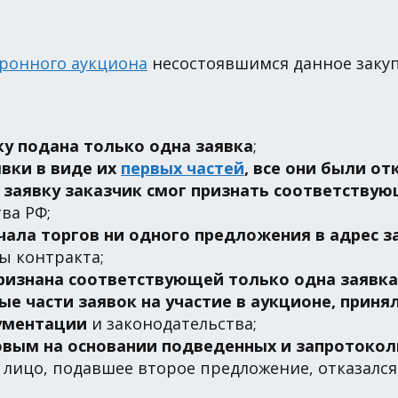
ронного аукциона
несостоявшимся данное закуп
ку подана только одна заявка
;
явки в виде их
первых частей
, все они были о
у заявку заказчик смог признать соответству
ва РФ;
ачала торгов ни одного предложения в адрес 
ы контракта;
признана соответствующей только одна заявка
ые части заявок на участие в аукционе, приня
ументации
и законодательства;
вым на основании подведенных и запротокол
 лицо, подавшее второе предложение, отказался