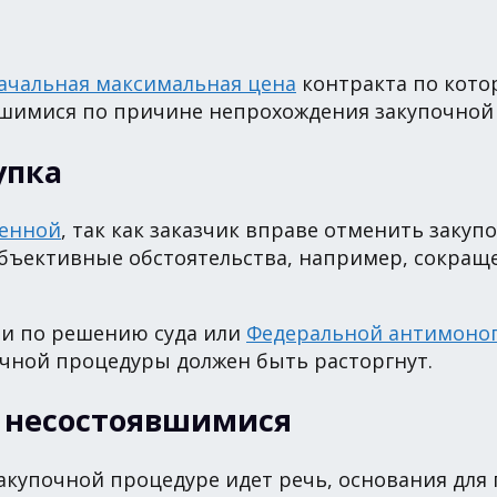
ачальная максимальная цена
контракта по кото
шимися по причине непрохождения закупочной с
упка
енной
, так как заказчик вправе отменить заку
 объективные обстоятельства, например, сокра
 и по решению суда или
Федеральной антимоно
очной процедуры должен быть расторгнут.
к несостоявшимися
закупочной процедуре идет речь, основания дл