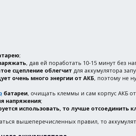
атарею
;
заряжать
, дав ей поработать 10-15 минут без н
тое сцепление облегчит
для аккумулятора зап
ует очень много энергии от АКБ
, поэтому не н
р
батареи
, очищать клеммы и сам корпус АКБ от
ия напряжения
;
руется использовать, то лучше отсоединить 
аться вышеперечисленных правил, то аккумулят