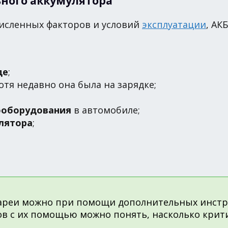
ного аккумулятора
численных факторов и условий
эксплуатации
, АК
де
;
хотя недавно она была на зарядке;
ооборудования
в автомобиле;
лятора
;
ареи можно при помощи дополнительных инстру
в с их помощью можно понять, насколько крити