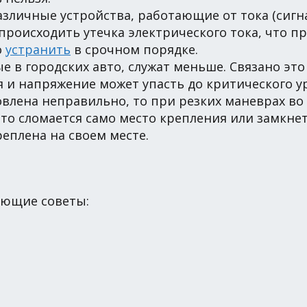
зличные устройства, работающие от тока (сигнал
оисходить утечка электрического тока, что при
о
устранить
в срочном порядке.
ые в городских авто, служат меньше. Связано это
я и напряжение может упасть до критического у
новлена неправильно, то при резких маневрах в
 что сломается само место крепления или замкне
еплена на своем месте.
ующие советы: