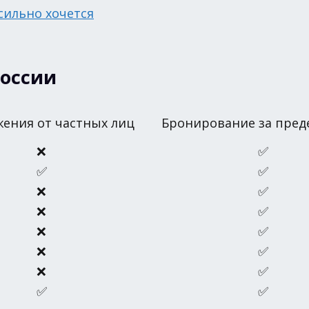
 сильно хочется
России
ения от частных лиц
Бронирование за пред
❌
✅
✅
✅
❌
✅
❌
✅
❌
✅
❌
✅
❌
✅
✅
✅