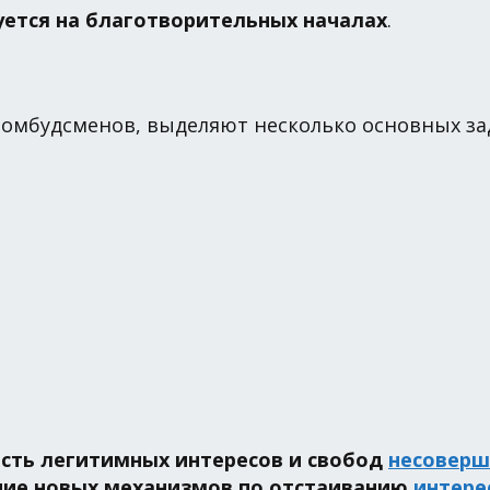
ется на благотворительных началах
.
 омбудсменов, выделяют несколько основных зад
сть легитимных интересов и свобод
несоверш
ние новых механизмов по отстаиванию
интере