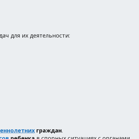
ач для их деятельности:
еннолетних
граждан
.
сов
ребенка
в спорных ситуациях с органами