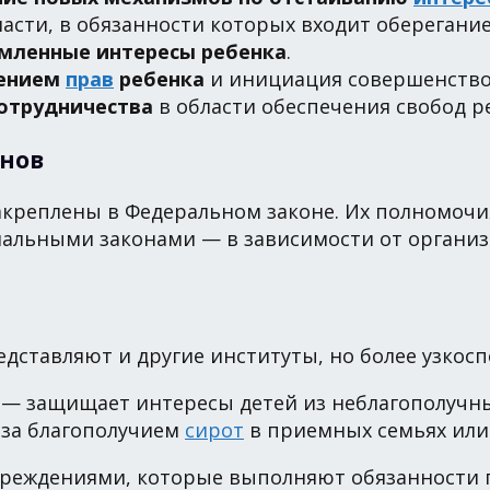
сти, в обязанности которых входит оберегание
емленные интересы ребенка
.
дением
прав
ребенка
и инициация совершенство
отрудничества
в области обеспечения свобод р
нов
акреплены в Федеральном законе. Их полномоч
нальными законами — в зависимости от организ
дставляют и другие институты, но более узкос
— защищает интересы детей из неблагополучны
 за благополучием
сирот
в приемных семьях или
чреждениями, которые выполняют обязанности