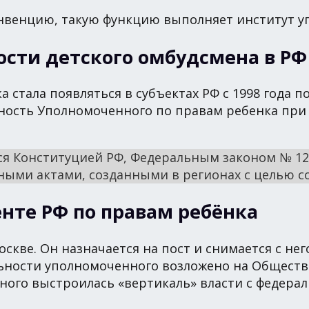
нвенцию, такую функцию выполняет институт у
ости детского омбудсмена в РФ
 стала появляться в субъектах РФ с 1998 года 
лжность Уполномоченного по правам ребенка при
тся Конституцией РФ, Федеральным законом № 12
ными актами, созданными в регионах с целью с
те РФ по правам ребёнка
скве. Он назначается на пост и снимается с не
ьности уполномоченного возложено на Обществ
нного выстроилась «вертикаль» власти с федера