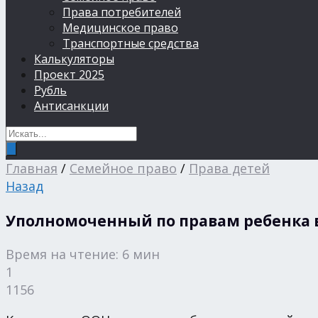
Права потребителей
Медицинское право
Транспортные средства
Калькуляторы
Проект 2025
Рубль
Антисанкции
Главная
/
Семейное право
/
Права детей
Назад
Уполномоченный по правам ребенка в
Время на чтение: 6 мин
1
1156