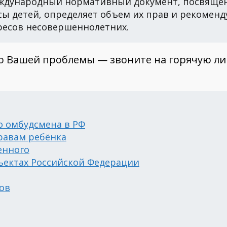
международный нормативный документ, посвящё
ы детей, определяет объем их прав и рекоменд
ресов несовершеннолетних.
о Вашей проблемы — звоните на горячую л
о омбудсмена в РФ
равам ребёнка
енного
ъектах Российской Федерации
ов