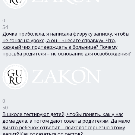
0
54
Дочка приболела, я написала физруку записку, чтобы
не гонял на уроке, а он – «несите справку». Что,
каждый чих подтверждать в больнице? Почему
просьба родителя – не основание для освобождения?
0
50
В школе тестируют детей, чтобы понять, как у нас
дома дела, а потом дают советы родителям. Да мало
ли что ребёнок ответит – психолог серьёзно этому
верит? Как отказаться от тестов?