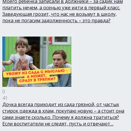
Моего ребёнка записали в должники – за садик нам
платить нечем, а осенью уже идти в первый класс.
Заведующая грозит, что нас не возьмут в школу,
пока не погасим задолженность – это правда?
0
41
Дочка всегда приходит из сада грязной, от частых
стирок одежда в хлам, покупаю новую – а стоит она
сами знаете сколько. Почему я должна тратиться?
Если воспитатели не следят, пусть и отвечают…