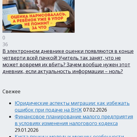
0
36
В электронном дневнике оценки появляются в конце
четверти всей пачкой! Учитель так занят, что не
может вовремя их вбить? Зачем вообще нужен этот
дневник, если актуальность информации – ноль?
Свежее
Юридические аспекты миграции: как избежать
ошибок при подаче на ВНЖ
07.02.2026
Финансовое планирование малого предприятия
в условиях изменения налогового кодекса
29.01.2026
Киста почки у молодых мужчин: особенности