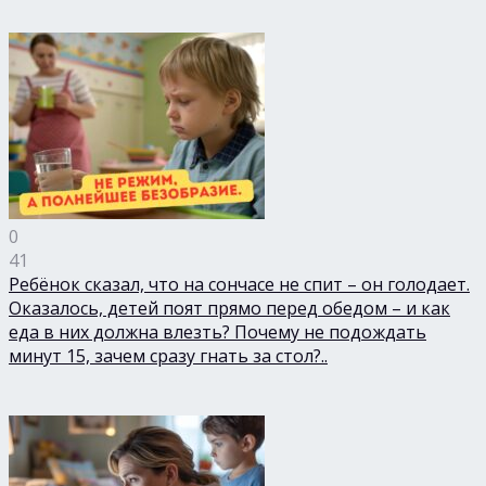
0
41
Ребёнок сказал, что на сончасе не спит – он голодает.
Оказалось, детей поят прямо перед обедом – и как
еда в них должна влезть? Почему не подождать
минут 15, зачем сразу гнать за стол?..