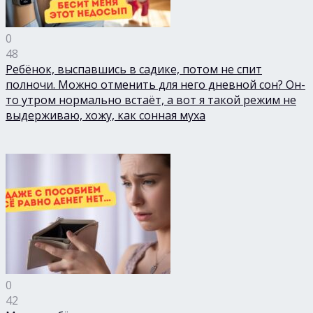
0
48
Ребёнок, выспавшись в садике, потом не спит
полночи. Можно отменить для него дневной сон? Он-
то утром нормально встаёт, а вот я такой режим не
выдерживаю, хожу, как сонная муха
0
42