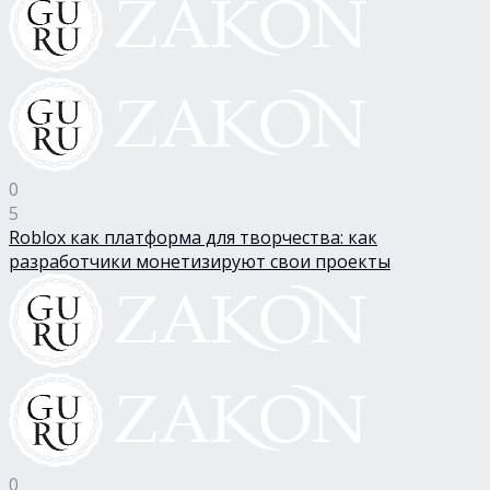
0
5
Roblox как платформа для творчества: как
разработчики монетизируют свои проекты
0