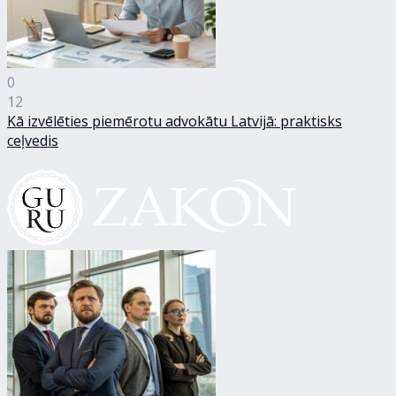
0
12
Kā izvēlēties piemērotu advokātu Latvijā: praktisks
ceļvedis