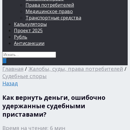
Права потребителей
Медицинское право
Транспортные средства
Калькуляторы
Проект 2025
Рубль
Антисанкции
Главная
/
Жалобы, суды, права потребителей
/
Судебные споры
Назад
Как вернуть деньги, ошибочно
удержанные судебными
приставами?
Время на чтение: 6 мин