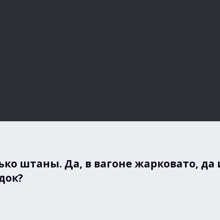
ко штаны. Да, в вагоне жарковато, да
док?