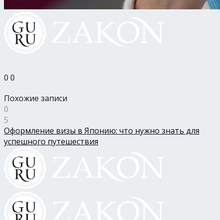
0
0
Похожие записи
0
5
Оформление визы в Японию: что нужно знать для
успешного путешествия