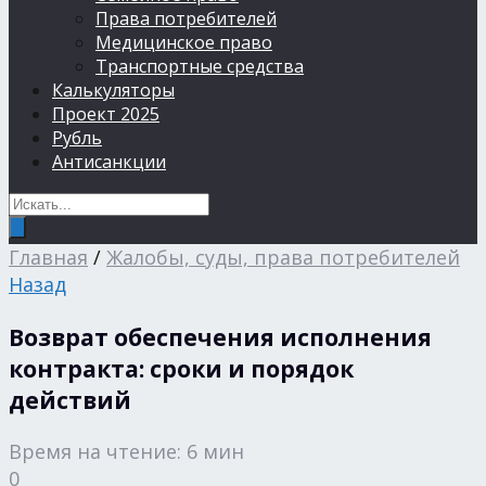
Права потребителей
Медицинское право
Транспортные средства
Калькуляторы
Проект 2025
Рубль
Антисанкции
Главная
/
Жалобы, суды, права потребителей
Назад
Возврат обеспечения исполнения
контракта: сроки и порядок
действий
Время на чтение: 6 мин
0