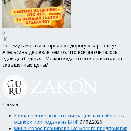
0
46
Почему в магазине продают дорогую картошку?
Апельсины дешевле чем то, что всегда считалось
едой для бедных… Можно куда-то пожаловаться на
завышенные цены?
Свежее
Юридические аспекты миграции: как избежать
ошибок при подаче на ВНЖ
07.02.2026
Финансовое планирование малого предприятия