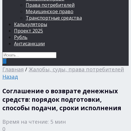
Права потребителей
Медицинское право
Транспортные средства
Калькуляторы
Проект 2025
Рубль
Антисанкции
Главная
/
Жалобы, суды, права потребителей
Назад
Соглашение о возврате денежных
средств: порядок подготовки,
способы подачи, сроки исполнения
Время на чтение: 5 мин
0