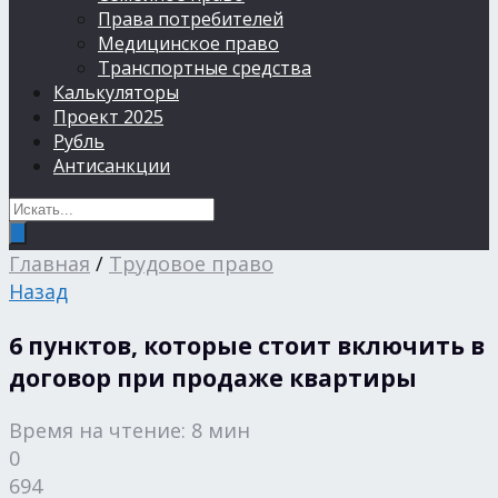
Права потребителей
Медицинское право
Транспортные средства
Калькуляторы
Проект 2025
Рубль
Антисанкции
Главная
/
Трудовое право
Назад
6 пунктов, которые стоит включить в
договор при продаже квартиры
Время на чтение: 8 мин
0
694