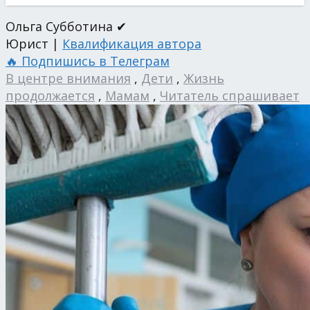
Ольга Субботина ✔
Юрист |
Квалификация автора
🔥 Подпишись в Телеграм
В центре внимания
,
Дети
,
Жизнь
продолжается
,
Мамам
,
Читатель спрашивает