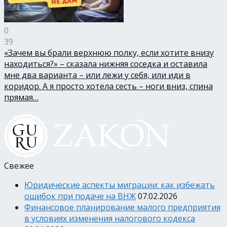
0
39
«Зачем вы брали верхнюю полку, если хотите внизу
находиться?» – сказала нижняя соседка и оставила
мне два варианта – или лежи у себя, или иди в
коридор. А я просто хотела сесть – ноги вниз, спина
прямая…
Свежее
Юридические аспекты миграции: как избежать
ошибок при подаче на ВНЖ
07.02.2026
Финансовое планирование малого предприятия
в условиях изменения налогового кодекса