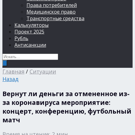
Права потребителей
Медицинское право
Транспортные средства
Калькуляторы
Проект 2025
Рубль
Антисанкции
Главная
/
Ситуации
Назад
Вернут ли деньги за отмененное из-
за коронавируса мероприятие:
концерт, конференцию, футбольный
матч
Время на чтение: 2 мин