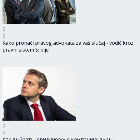
0
9
Kako pronaći pravog advokata za vaš slučaj - vodič kroz
pravni sistem Srbije
0
6
Как выбрать юридическую компанию: виды