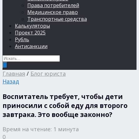
Права потребителей
Медицинское право
Транспортные средства
Калькуляторы
Проект 2025
Рубль
Антисанкции
Главная
/
Блог юриста
Назад
Воспитатель требует, чтобы дети
приносили с собой еду для второго
завтрака. Это вообще законно?
Время на чтение: 1 минута
0