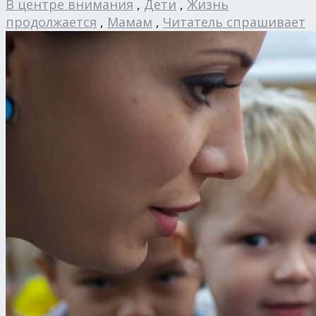
В центре внимания
,
Дети
,
Жизнь
продолжается
,
Мамам
,
Читатель спрашивает