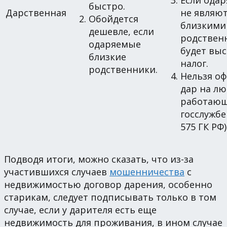
Если ода
быстро.
Дарственная
не являю
Обойдется
близкими
дешевле, если
родствен
одаряемые
будет вы
близкие
налог.
родственники.
Нельзя о
дар на лю
работающ
госслужбе
575 ГК РФ)
Подводя итоги, можно сказать, что из-за
участившихся случаев
мошенничества
с
недвижимостью договор дарения, особенно
старикам, следует подписывать только в том
случае, если у дарителя есть еще
недвижимость для проживания, в ином случае