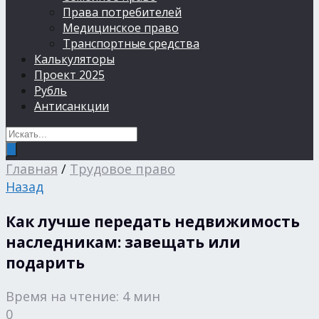
Права потребителей
Медицинское право
Транспортные средства
Калькуляторы
Проект 2025
Рубль
Антисанкции
Главная
/
Трудовое право
Назад
Как лучше передать недвижимость
наследникам: завещать или
подарить
Время на чтение: 4 мин
0